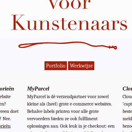
Portfolio
Werkwijze
orieën
MyParcel
Clou
ebsite
MyParcel is dé verzendpartner voor zowel
Clou
ken?
kleine als (heel) grote e-commerce websites.
‘cap
reen doet
Behalve labels printen voor alle grote
best
? Nee.
vervoerders bieden ze ook fulfilment
meld
orieën
oplossingen aan. Ook leuk in je checkout: een
bezoe