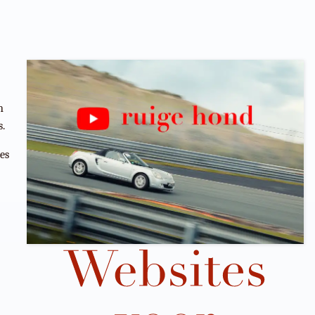
n
s.
es