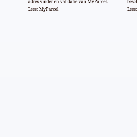
adres vinder en validatie van MyParcel.
besc
Lees:
MyParcel
Lees