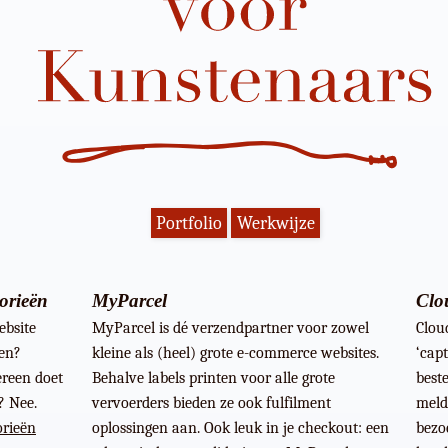
Portfolio
Werkwijze
orieën
MyParcel
Clou
ebsite
MyParcel is dé verzendpartner voor zowel
Clou
ken?
kleine als (heel) grote e-commerce websites.
‘cap
reen doet
Behalve labels printen voor alle grote
best
? Nee.
vervoerders bieden ze ook fulfilment
meld
orieën
oplossingen aan. Ook leuk in je checkout: een
bezoe