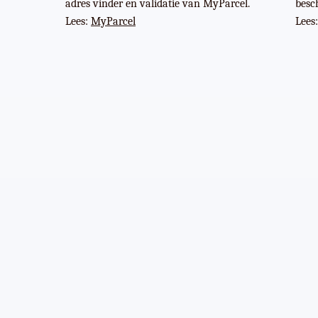
adres vinder en validatie van MyParcel.
besc
Lees:
MyParcel
Lees