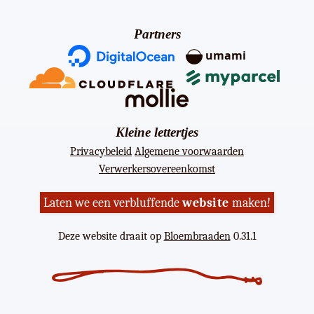
Partners
umami
Kleine lettertjes
Privacybeleid
Algemene voorwaarden
Verwerkersovereenkomst
Laten we een verbluffende
website
maken!
Deze website draait op
Bloembraaden
0.31.1