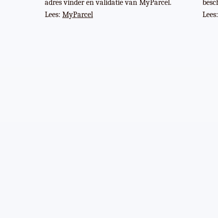
adres vinder en validatie van MyParcel.
besc
Lees:
MyParcel
Lees