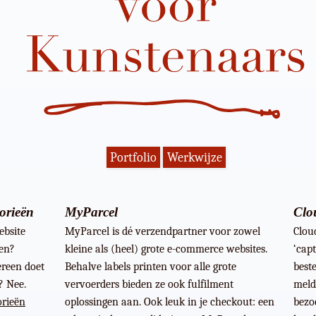
Portfolio
Werkwijze
orieën
MyParcel
Clou
ebsite
MyParcel is dé verzendpartner voor zowel
Clou
ken?
kleine als (heel) grote e-commerce websites.
‘cap
reen doet
Behalve labels printen voor alle grote
best
? Nee.
vervoerders bieden ze ook fulfilment
meld
orieën
oplossingen aan. Ook leuk in je checkout: een
bezoe