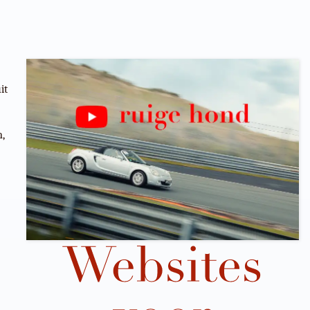
it
n,