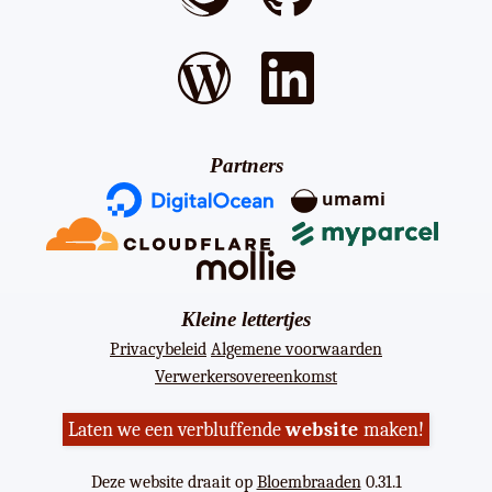
Partners
umami
Kleine lettertjes
Privacybeleid
Algemene voorwaarden
Verwerkersovereenkomst
Laten we een verbluffende
website
maken!
Deze website draait op
Bloembraaden
0.31.1