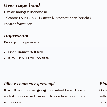
Over ruige hond
E-mail:
hallo@ruigehond.nl
Telefoon: 06 206 99 811 (stuur bij voorkeur een bericht)
Contact formulier
Impressum
De verplichte gegevens:
Kvk nummer: 32104210
BTW ID: NL002103669B94
Pilot e-commerce gevraagd
Blo
Ik wil Bloembraaden graag doorontwikkelen. Daarom
Op h
zoek ik jou, een ondernemer die een bijzonder mooie
voll
webshop wil.
Lees