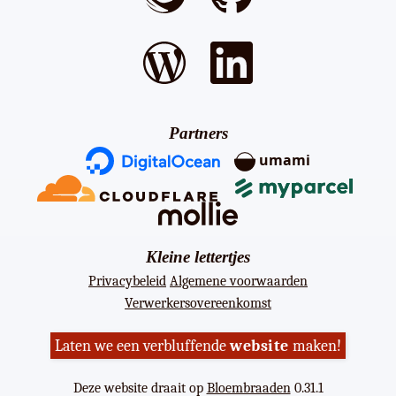
Partners
umami
Kleine lettertjes
Privacybeleid
Algemene voorwaarden
Verwerkersovereenkomst
Laten we een verbluffende
website
maken!
Deze website draait op
Bloembraaden
0.31.1