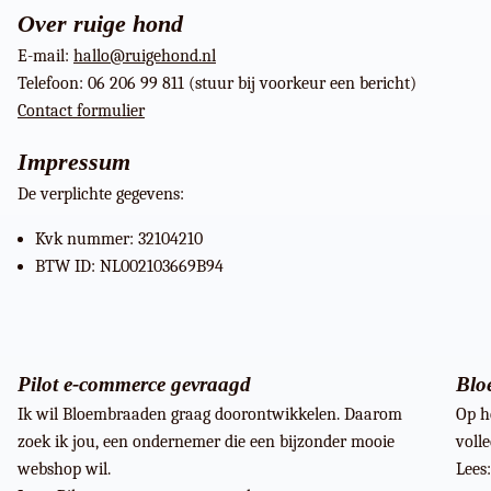
Over ruige hond
E-mail:
hallo@ruigehond.nl
Telefoon: 06 206 99 811 (stuur bij voorkeur een bericht)
Contact formulier
Impressum
De verplichte gegevens:
Kvk nummer: 32104210
BTW ID: NL002103669B94
Pilot e-commerce gevraagd
Blo
Ik wil Bloembraaden graag doorontwikkelen. Daarom
Op h
zoek ik jou, een ondernemer die een bijzonder mooie
voll
webshop wil.
Lees