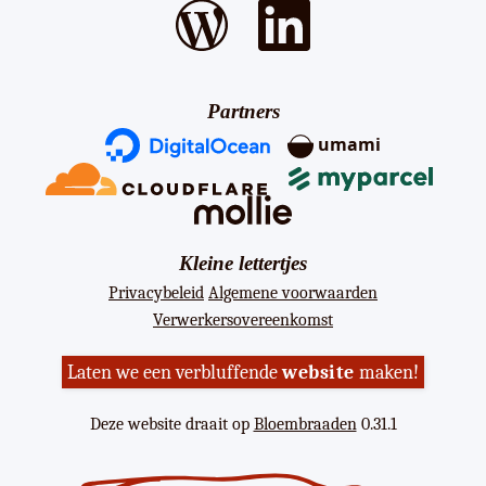
Partners
umami
Kleine lettertjes
Privacybeleid
Algemene voorwaarden
Verwerkersovereenkomst
Laten we een verbluffende
website
maken!
Deze website draait op
Bloembraaden
0.31.1